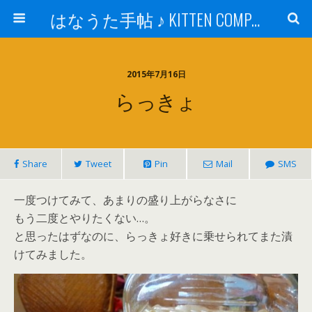
はなうた手帖 ♪ KITTEN COMPANY
2015年7月16日
らっきょ
Share
Tweet
Pin
Mail
SMS
一度つけてみて、あまりの盛り上がらなさに
もう二度とやりたくない…。
と思ったはずなのに、らっきょ好きに乗せられてまた漬
けてみました。