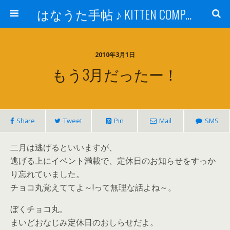
はなうた手帖 ♪ KITTEN COMPANY
2010年3月1日
もう3月だったー！
Share
Tweet
Pin
Mail
SMS
二月は逃げるといいますが、
逃げる上にイベント満載で、定休日のお知らせをすっか
り忘れていました。
チョコ丸覚えててよ～!って無理な話よね～。
ぼくチョコ丸。
まいどおなじみ定休日のおしらせだよ。