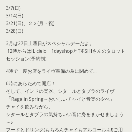
3/7(日)
3/14(日)
3/21(日)、２２(月・祝)
3/28(日)
3月は27日土曜日がスペシャルデーだよ。
12時からはIL cielo 1dayshopとTΦSHIさんのタロット
セッション(予約制)
4時で一度お店をライヴ準備の為に閉めて…
6時にあらためて開店！
そして、インドの楽器、シタールとタブラのライヴ
「
Raga in Spring～おいしいチャイと音楽の夕べ
」
チャイを飲みながら、
シタールとタブラの気持ちいい音に身をまかせましょう
～♪
フードとドリンク(もちろんチャイもアルコールも!)ご用