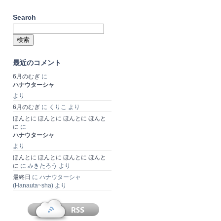
Search
検
索:
最近のコメント
6月のむぎ
に
ハナウターシャ
より
6月のむぎ
に
くりこ
より
ほんとに ほんとに ほんとに ほんと
に
に
ハナウターシャ
より
ほんとに ほんとに ほんとに ほんと
に
に
みきたろう
より
最終日
に
ハナウターシャ
(Hanauta~sha)
より