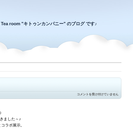
an Tea room "キトゥンカンパニー" のブログ です♪
ぽ
コメントを受け付けていません
ん
ぽ
ん
ぽ
の
ー
ってきました～♪
ん
は
子とコラボ展示。