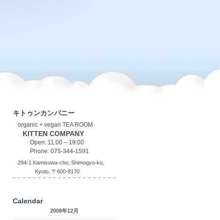
キトゥンカンパニー
organic + vegan TEA ROOM
KITTEN COMPANY
Open: 11:00 – 19:00
Phone: 075-344-1591
294-1 Kamisuwa-cho, Shimogyo-ku,
Kyoto, 〒600-8170
Calendar
2008年12月