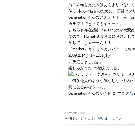
店主の頭を見た人はあんまりいないく
(あ、本人の名誉のために。頭髪はフ
bananatickさんのアクセサリーも、u
カラフルでとってもキュート。
どちらも存在感ありありなのが大変好
なので、Noinah店長さまにお願い
そして、じゃーーん！！
『market』キトゥンカンパニーにも
2009.1.14(水)～1.31(土)
に決定しましたよ。
楽しみがまた1つ増えました。
…何か他人のような気がしないわね～
気になるみなさ～ん、
bananatickさんの
サイト
＆ ブログ “
b
Previous Post
«
明るいうちにうかがいましょう♪