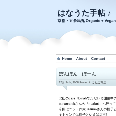
はなうた手帖 ♪
京都・五条烏丸 Organic + Veg
Home
About
Contact
ぽんぽん ぽーん
12月 24th, 2008
Posted in
こねこ商店
北山のcafe Noinahでただいま開催中
bananatickさんの『market』へ行
今回はニット作家usarue-さんの帽
キトゥンでは帽子といえば店主!