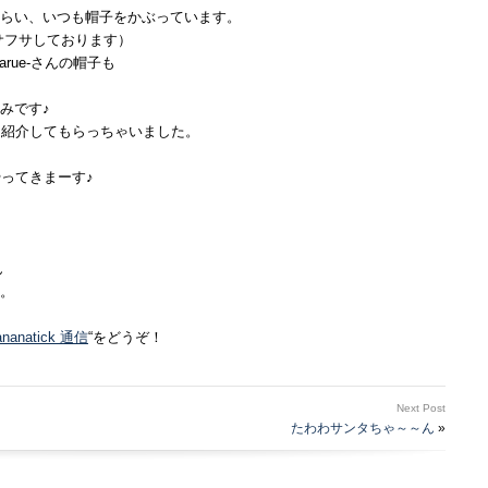
らい、いつも帽子をかぶっています。
サフサしております）
sarue-さんの帽子も
みです♪
して紹介してもらっちゃいました。
やってきまーす♪
。
ananatick 通信
“をどうぞ！
Next Post
たわわサンタちゃ～～ん
»