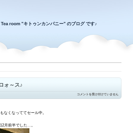
an Tea room "キトゥンカンパニー" のブログ です♪
ロォ～ス♪
あ
コメントを受け付けていません
わ
て
ん
ぼ
もなくなっててセール中。
う
の
～
12月前半でした…。
サ
ン