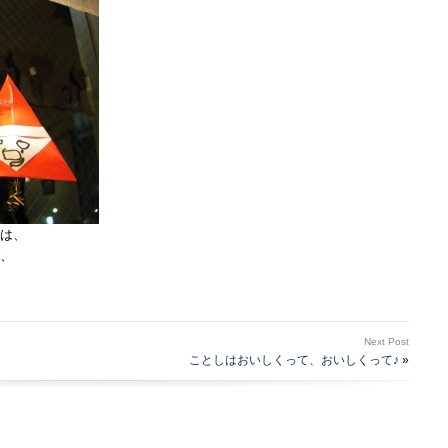
タ
ク
ロ
ォ
～
ス
♪
は
は、
、
Next Post
ことしはおいしくって、おいしくって♪
»