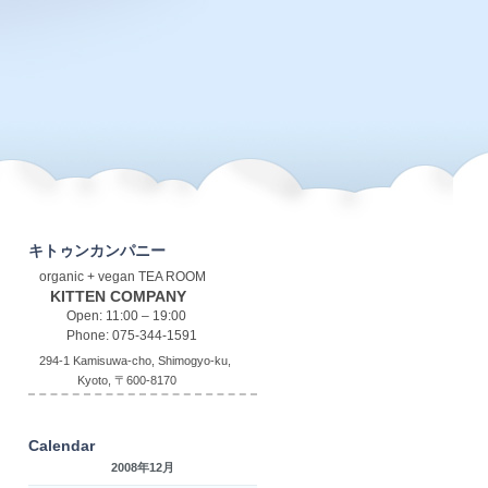
キトゥンカンパニー
organic + vegan TEA ROOM
KITTEN COMPANY
Open: 11:00 – 19:00
Phone: 075-344-1591
294-1 Kamisuwa-cho, Shimogyo-ku,
Kyoto, 〒600-8170
Calendar
2008年12月