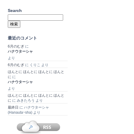
Search
検
索:
最近のコメント
6月のむぎ
に
ハナウターシャ
より
6月のむぎ
に
くりこ
より
ほんとに ほんとに ほんとに ほんと
に
に
ハナウターシャ
より
ほんとに ほんとに ほんとに ほんと
に
に
みきたろう
より
最終日
に
ハナウターシャ
(Hanauta~sha)
より