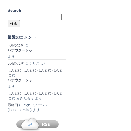
Search
検
索:
最近のコメント
6月のむぎ
に
ハナウターシャ
より
6月のむぎ
に
くりこ
より
ほんとに ほんとに ほんとに ほんと
に
に
ハナウターシャ
より
ほんとに ほんとに ほんとに ほんと
に
に
みきたろう
より
最終日
に
ハナウターシャ
(Hanauta~sha)
より