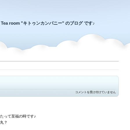
an Tea room "キトゥンカンパニー" のブログ です♪
至
コメントを受け付けていません
福
の
お
ふ
た
たって至福の時です♪
り
さ
丸？
ん
は