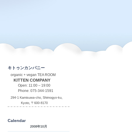
キトゥンカンパニー
organic + vegan TEA ROOM
KITTEN COMPANY
Open: 11:00 – 19:00
Phone: 075-344-1591
294-1 Kamisuwa-cho, Shimogyo-ku,
Kyoto, 〒600-8170
Calendar
2008年10月