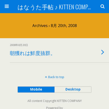
はなうた手帖 ♪ KITTEN COMPANY
Archives › 8月 20th, 2008
2008年8月20日
朝獲れは鮮度抜群。
Back to top
Mobile
Desktop
All content Copyright KITTEN COMPANY
Powered by