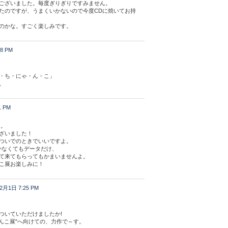
ございました。毎度ぎりぎりですみません。
たのですが、うまくいかないので今度CDに焼いてお持
のかな。すごく楽しみです。
8 PM
・ち・にゃ・ん・こ」
。
1 PM
は。
ざいました！
ついでのときでいいですよ。
かなくてもデータだけ、
て来てもらってもかまいませんよ。
こ展お楽しみに！
2月1日 7:25 PM
ついていただけましたか!
ゃんこ展"へ向けての、力作で～す。