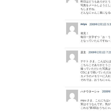
昨日はどうもありがとう
写真をメールしようとし
ちしますね。
どんなにゃんこ展になる
miyu
2008年2月1日 5:3
発見！
毎日一文字ずつ「お・う
となっていたんですね～
店主
2008年2月1日 7:2
テケト さま、こんばん
こちらこそありがとうご
撮っていただいた写真は
CDにまで焼いていただ
カメラのメモリーに入れ
それでは、おうちにゃん
ハナウターシャ
2008年
miyu さま、こんにちは♪
実はそうなんです。気が
これも"第3回おうちに