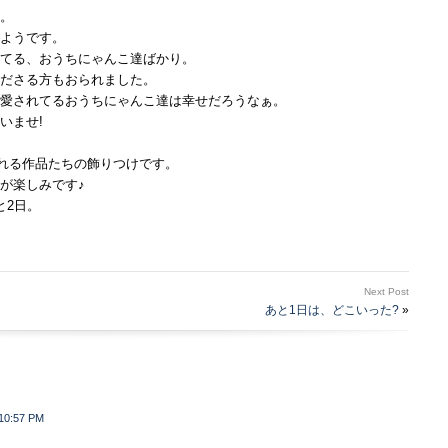
。
ようです。
てる、おうちにゃんこ達ばかり。
ださる方もおられました。
愛されてるおうちにゃんこ達は幸せだろうなぁ。
いませ!
溢れる作品たちの飾りつけです。
が楽しみです♪
と2日。
Next Post
あと1日は、どこいった?
»
0:57 PM