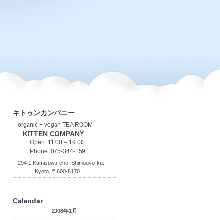
キトゥンカンパニー
organic + vegan TEA ROOM
KITTEN COMPANY
Open: 11:00 – 19:00
Phone: 075-344-1591
294-1 Kamisuwa-cho, Shimogyo-ku,
Kyoto, 〒600-8170
Calendar
2008年1月