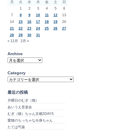
月
火
水
木
金
土
日
1
2
3
4
5
6
7
8
9
10
11
12
13
14
15
16
17
18
19
20
21
22
23
24
25
26
27
28
29
30
31
« 12月
2月 »
Archive
Archive
Category
Category
最近の投稿
月曜日のむぎ（猫）
あいうえ音楽会
むぎ（猫）ちゃん京都2DAYS
愛猫のちっちゃな分身ちゃん
たてば芍薬