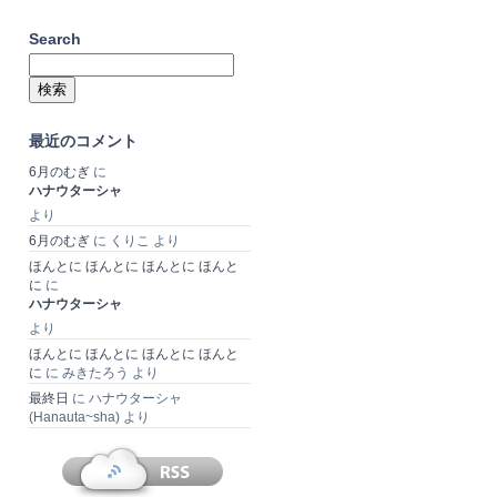
Search
検
索:
最近のコメント
6月のむぎ
に
ハナウターシャ
より
6月のむぎ
に
くりこ
より
ほんとに ほんとに ほんとに ほんと
に
に
ハナウターシャ
より
ほんとに ほんとに ほんとに ほんと
に
に
みきたろう
より
最終日
に
ハナウターシャ
(Hanauta~sha)
より