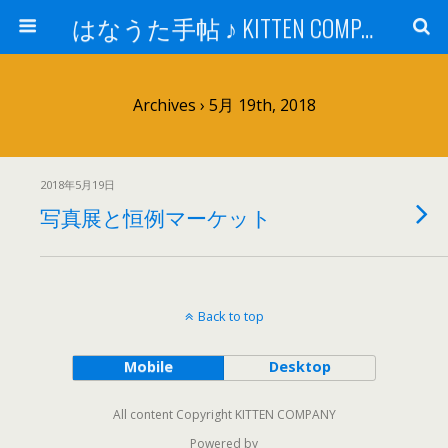
はなうた手帖 ♪ KITTEN COMPANY
Archives › 5月 19th, 2018
2018年5月19日
写真展と恒例マーケット
Back to top
Mobile
Desktop
All content Copyright KITTEN COMPANY
Powered by