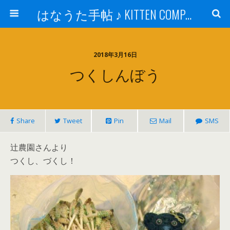
はなうた手帖 ♪ KITTEN COMPANY
2018年3月16日
つくしんぼう
Share
Tweet
Pin
Mail
SMS
辻農園さんより
つくし、づくし！