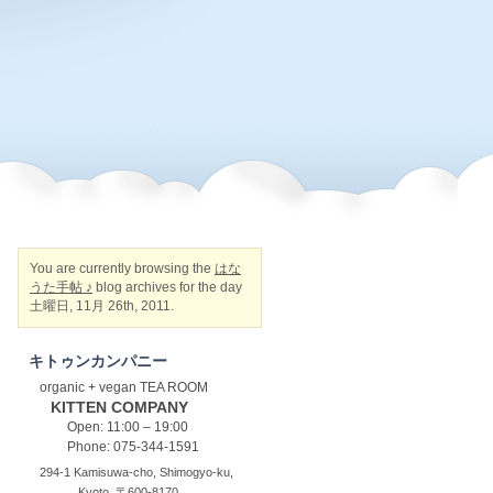
You are currently browsing the
はな
うた手帖 ♪
blog archives for the day
土曜日, 11月 26th, 2011.
キトゥンカンパニー
organic + vegan TEA ROOM
KITTEN COMPANY
Open: 11:00 – 19:00
Phone: 075-344-1591
294-1 Kamisuwa-cho, Shimogyo-ku,
Kyoto, 〒600-8170