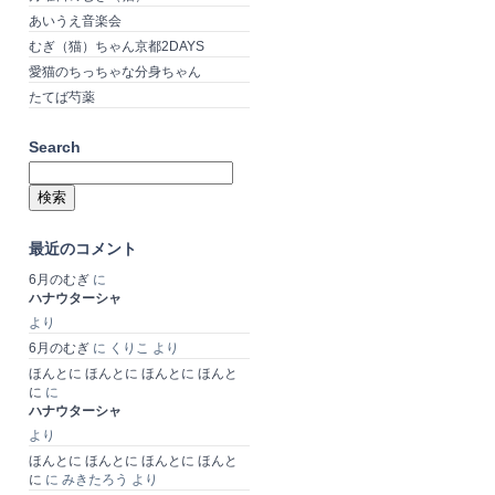
あいうえ音楽会
むぎ（猫）ちゃん京都2DAYS
愛猫のちっちゃな分身ちゃん
たてば芍薬
Search
検
索:
最近のコメント
6月のむぎ
に
ハナウターシャ
より
6月のむぎ
に
くりこ
より
ほんとに ほんとに ほんとに ほんと
に
に
ハナウターシャ
より
ほんとに ほんとに ほんとに ほんと
に
に
みきたろう
より