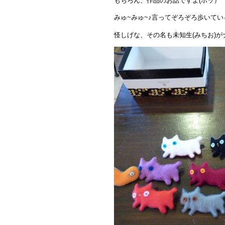
もちろん、作品のお話ですよ(ホッ）
みゅ~みゅ~♪言ってぞろぞろ歩いて
怪しげな、その名も未知生(みちお)が