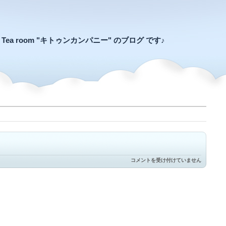
an Tea room "キトゥンカンパニー" のブログ です♪
仔
コメントを受け付けていません
猫
箱
は