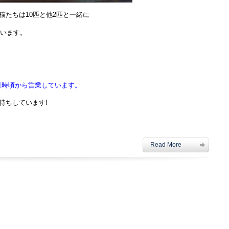
猫たちは10匹と他2匹と一緒に
います。
は11時頃から営業しています。
待ちしています!
Read More