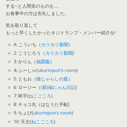
する~と人間並のものを…。
お食事中の方は失礼しました。
気を取り直して
もっと早くしたかったキジトランプ・メンバー紹介を!
A: こういち（
カリカリ新聞
）
2: こうじろう（
カリカリ新聞
)
3: かりん（
福図鑑
）
4: ふーしゃ(
ukurinpon’s room
)
5: ともお（
猫じゃらしの庭
）
6: ロージー（
(新)福にゃん日記
)
7: 眸宇(
ねこごころ
)
8: チョコ丸（はなうた手帖)
9: ちょび(
ukurinpon’s room
)
10: 天太(
ねこごころ
)