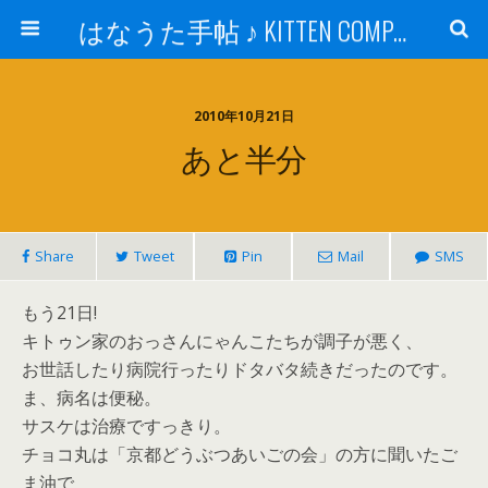
はなうた手帖 ♪ KITTEN COMPANY
2010年10月21日
あと半分
Share
Tweet
Pin
Mail
SMS
もう21日!
キトゥン家のおっさんにゃんこたちが調子が悪く、
お世話したり病院行ったりドタバタ続きだったのです。
ま、病名は便秘。
サスケは治療ですっきり。
チョコ丸は「京都どうぶつあいごの会」の方に聞いたご
ま油で