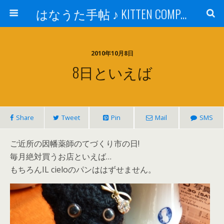
はなうた手帖 ♪ KITTEN COMPANY
2010年10月8日
8日といえば
Share
Tweet
Pin
Mail
SMS
ご近所の因幡薬師のてづくり市の日!
毎月絶対買うお店といえば…
もちろんIL cieloのパンははずせません。