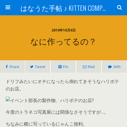
はなうた手帖 ♪ KITTEN COMPANY
2010年10月6日
なに作ってるの？
Share
Tweet
Pin
Mail
SMS
ドリフみたいにオチになったら倒れてきそうなハリボテ
のお店。
今度のトラネコ写真展には関係なさそうですが…。
ちなみに横に写っているにゃんこ徳利。