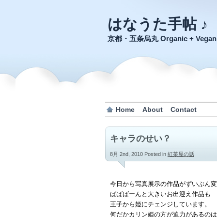
はなうた手帖 ♪
京都・五条烏丸 Organic + Veg
Home
About
Contact
キャラのせい？
8月 2nd, 2010
Posted in
紅茶屋の話
今日から写真展示の作品がずいぶん変
ばばばーんと大きいお出迎え作品も
王子から姫にチェンジしています。
何だかカリン姫の方が迫力があるのは