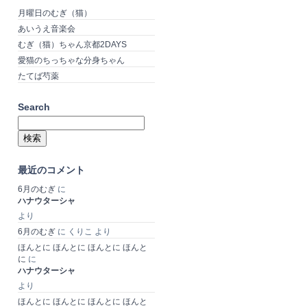
月曜日のむぎ（猫）
あいうえ音楽会
むぎ（猫）ちゃん京都2DAYS
愛猫のちっちゃな分身ちゃん
たてば芍薬
Search
検
索:
最近のコメント
6月のむぎ
に
ハナウターシャ
より
6月のむぎ
に
くりこ
より
ほんとに ほんとに ほんとに ほんと
に
に
ハナウターシャ
より
ほんとに ほんとに ほんとに ほんと