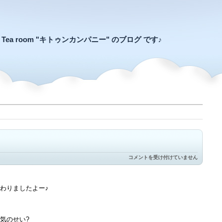
an Tea room "キトゥンカンパニー" のブログ です♪
キ
コメントを受け付けていません
ャ
ラ
の
せ
わりましたよー♪
い？
は
気のせい?